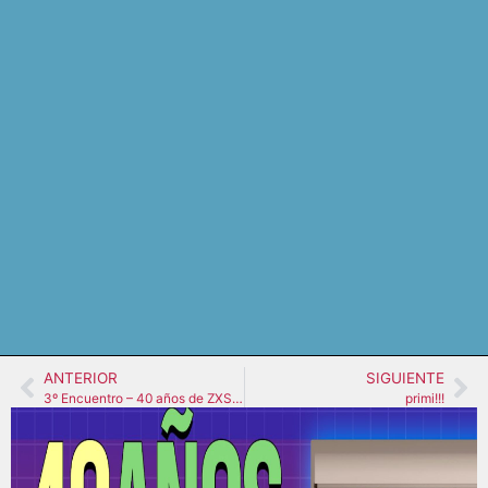
ANTERIOR
SIGUIENTE
3º Encuentro – 40 años de ZXSpectrum
primi!!!