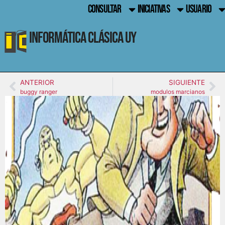
CONSULTAR
INICIATIVAS
USUARIO
Informática Clásica UY
ANTERIOR
SIGUIENTE
buggy ranger
modulos marcianos