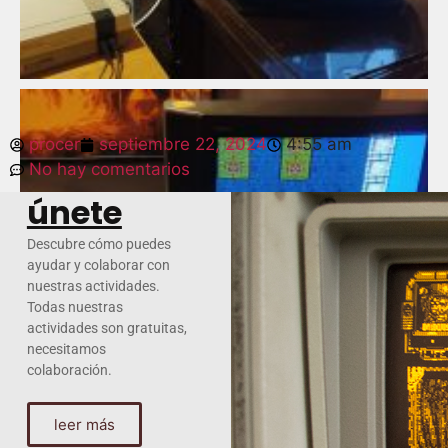
procer
septiembre 22, 2024
4:55 am
No hay comentarios
únete
Descubre cómo puedes
ayudar y colaborar con
nuestras actividades.
Todas nuestras
actividades son gratuitas,
necesitamos
colaboración.
leer más