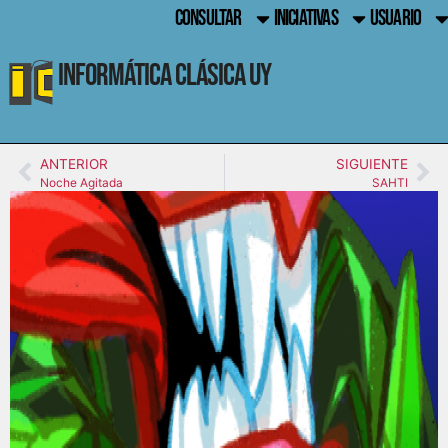
CONSULTAR
INICIATIVAS
USUARIO
Informática Clásica UY
ANTERIOR
SIGUIENTE
Noche Agitada
SAHTI