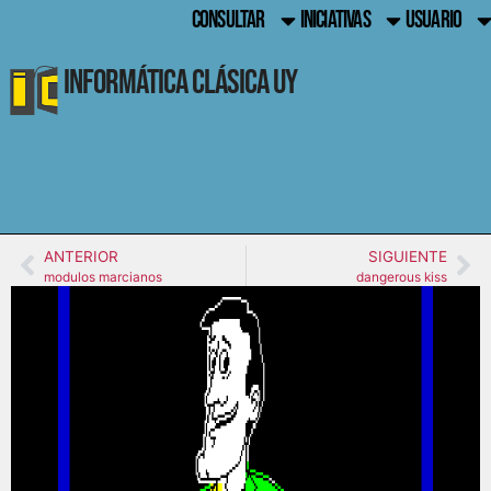
CONSULTAR
INICIATIVAS
USUARIO
Informática Clásica UY
ANTERIOR
SIGUIENTE
modulos marcianos
dangerous kiss